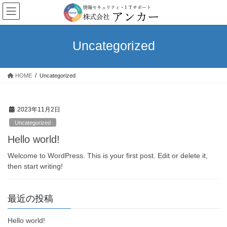
コ
ナ
ン
ビ
テ
ゲ
ン
ー
Uncategorized
ツ
シ
へ
ョ
ス
ン
HOME
Uncategorized
キ
に
ッ
移
プ
動
2023年11月2日
Uncategorized
Hello world!
Welcome to WordPress. This is your first post. Edit or delete it,
then start writing!
最近の投稿
Hello world!